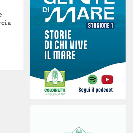
l
e
cia