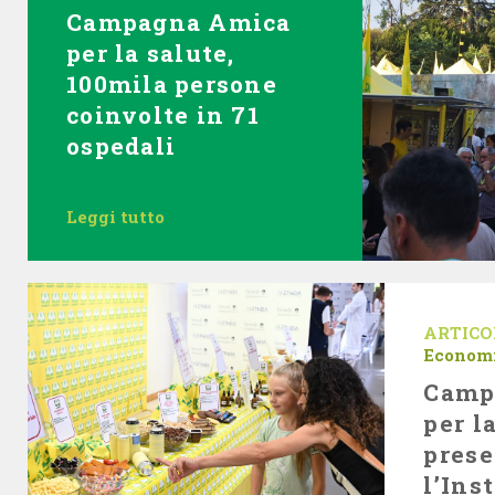
Campagna Amica
per la salute,
100mila persone
coinvolte in 71
ospedali
Leggi tutto
ARTICO
Econom
Camp
per l
prese
l’Ins