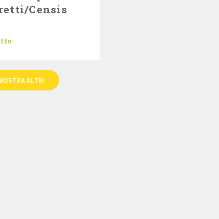
retti/Censis
utto
MOSTRA ALTRI