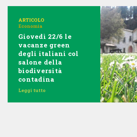
ARTICOLO
Economia
Giovedì 22/6 le
vacanze green
degli italiani col
salone della
biodiversità
contadina
Leggi tutto