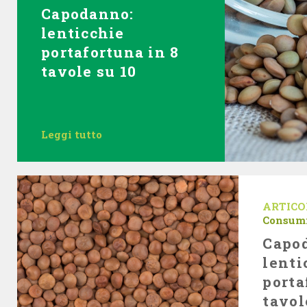
Capodanno:
lenticchie
portafortuna in 8
tavole su 10
Leggi tutto
ARTICO
Consum
Capo
lenti
porta
tavol