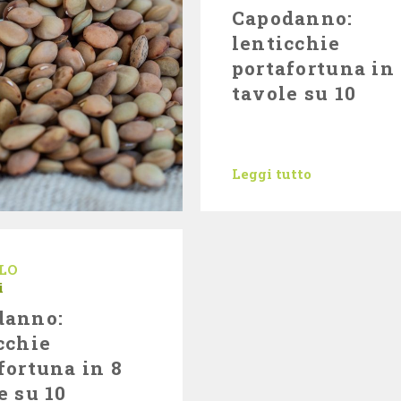
Capodanno:
lenticchie
portafortuna in
tavole su 10
Leggi tutto
LO
i
danno:
cchie
fortuna in 8
e su 10