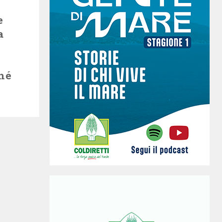
e
a
hé