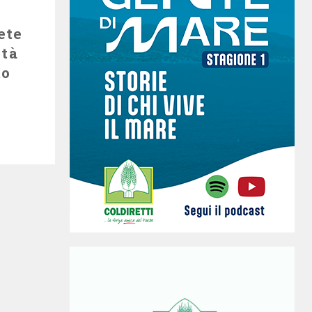
ete
ità
to