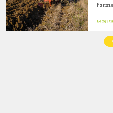
form
Leggi t