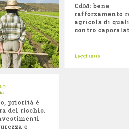
CdM: bene
rafforzamento r
agricola di qual
contro caporala
Leggi tutto
LO
ia
o, priorità è
ra del rischio.
nvestimenti
curezza e