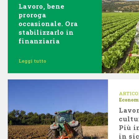
Lavoro, bene
proroga
occasionale. Ora
stabilizzarlo in
finanziaria
Leggi tutto
ARTICO
Econom
Lavor
cultu
Più i
in si