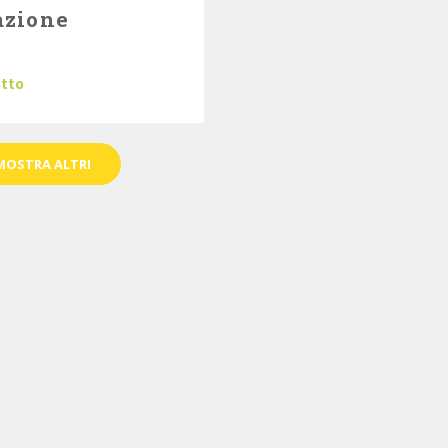
azione
utto
MOSTRA ALTRI