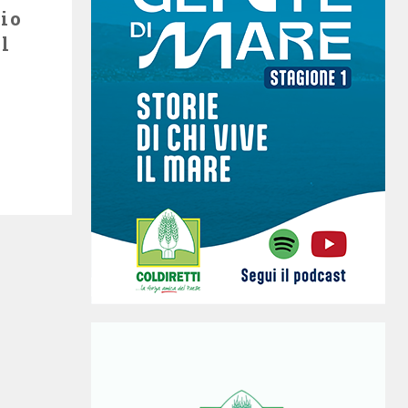
cio
il