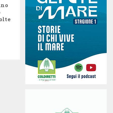
ano
o
olte