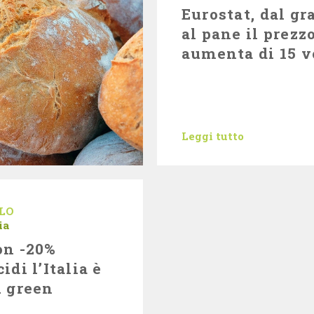
Eurostat, dal gr
al pane il prezz
aumenta di 15 v
Leggi tutto
LO
ia
on -20%
idi l’Italia è
ù green