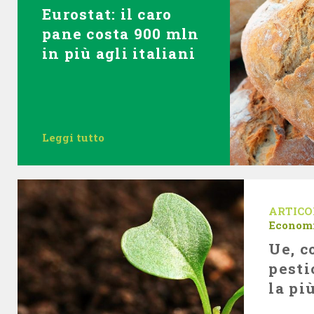
Eurostat: il caro
pane costa 900 mln
in più agli italiani
Leggi tutto
ARTICO
Econom
Ue, c
pestic
la pi