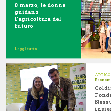
8 marzo, le donne
guidano
l’agricoltura del
futuro
Leggi tutto
ARTICO
Econom
Coldi
Fond
Ness
insie