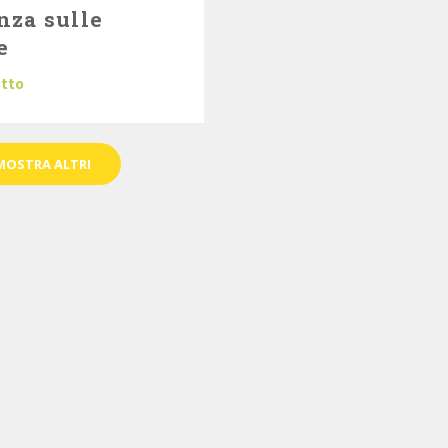
nza sulle
e
utto
MOSTRA ALTRI