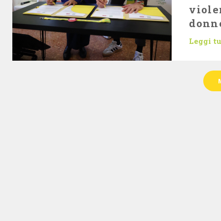
viole
donn
Leggi t