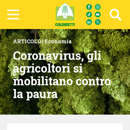
Ricerca avanzata
ARTICOLO |
Economia
Coronavirus, gli
agricoltori si
mobilitano contro
la paura