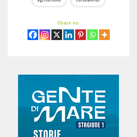
agriturismo
coronavirus
Share on: