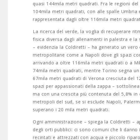
quasi 144mila metri quadrati. Fra le regioni del
104mila metri quadrati, con alle spalle Umbria 
rappresentata dagli oltre 116mila metri quadrati
La ricerca del verde, la voglia di recuperare ritm
fisica diversa dagli allenamenti in palestra e la
– evidenzia la Coldiretti – ha generato un vero
metropolitane come a Napoli dove gli spazi co
arrivando a oltre 116mila metri quadrati o a Mi
74mila metri quadrati, mentre Torino segna un
67mila metri quadrati di Verona cresciuta del 12
spazi per appassionati della zappa – sottolinea
ma con una crescita più contenuta del 5,8% in ci
metropoli del sud, se si esclude Napoli, Paler
superano i 20 mila metri quadrati.
Ogni amministrazione – spiega la Coldiretti – a
degli orti pubblici: ci sono comuni che li dann
recintati e attrezzati con acqua e piccolo riparo 