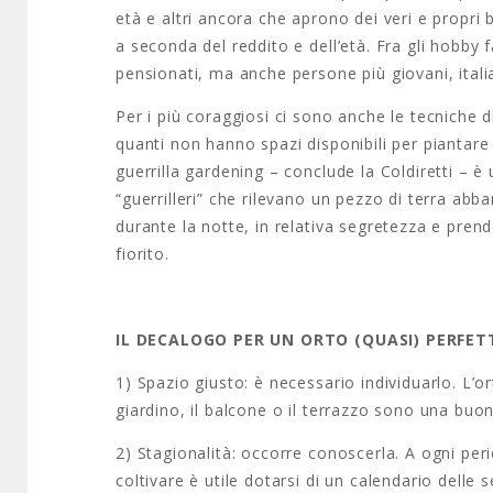
età e altri ancora che aprono dei veri e propr
a seconda del reddito e dell’età. Fra gli hobby 
pensionati, ma anche persone più giovani, italia
Per i più coraggiosi ci sono anche le tecniche 
quanti non hanno spazi disponibili per piantare or
guerrilla gardening – conclude la Coldiretti – è
“guerrilleri” che rilevano un pezzo di terra abb
durante la notte, in relativa segretezza e pren
fiorito.
IL DECALOGO PER UN ORTO (QUASI) PERFET
1) Spazio giusto: è necessario individuarlo. L’or
giardino, il balcone o il terrazzo sono una buon
2) Stagionalità: occorre conoscerla. A ogni per
coltivare è utile dotarsi di un calendario delle s