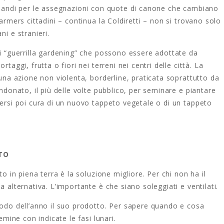
i bandi per le assegnazioni con quote di canone che cambiano
farmers cittadini – continua la Coldiretti – non si trovano solo
ni e stranieri.
di “guerrilla gardening” che possono essere adottate da
taggi, frutta o fiori nei terreni nei centri delle città. La
 una azione non violenta, borderline, praticata soprattutto da
andonato, il più delle volte pubblico, per seminare e piantare
dersi poi cura di un nuovo tappeto vegetale o di un tappeto
TO
to in piena terra è la soluzione migliore. Per chi non ha il
a alternativa. L’importante è che siano soleggiati e ventilati.
iodo dell’anno il suo prodotto. Per sapere quando e cosa
emine con indicate le fasi lunari.