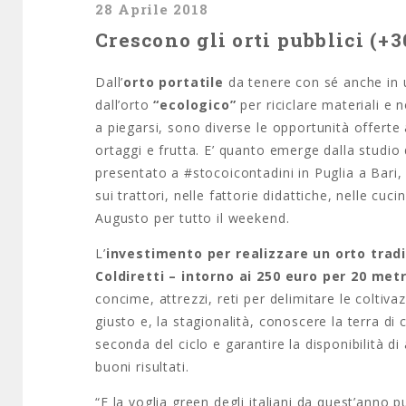
28 Aprile 2018
Crescono gli orti pubblici (+3
Dall’
orto portatile
da tenere con sé anche in u
dall’orto
“ecologico”
per riciclare materiali e 
a piegarsi, sono diverse le opportunità offerte
ortaggi e frutta. E’ quanto emerge dalla studio d
presentato a #stocoicontadini in Puglia a Bari, n
sui trattori, nelle fattorie didattiche, nelle cu
Augusto per tutto il weekend.
L’
investimento per realizzare un orto tradi
Coldiretti – intorno ai 250 euro per 20 met
concime, attrezzi, reti per delimitare le coltiva
giusto e, la stagionalità, conoscere la terra di
seconda del ciclo e garantire la disponibilità 
buoni risultati.
“E la voglia green degli italiani da quest’ann