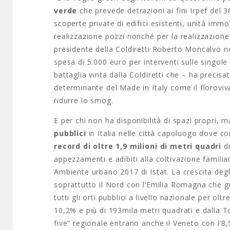
verde
che prevede detrazioni ai fini Irpef del 
scoperte private di edifici esistenti, unità immob
realizzazione pozzi nonché per la realizzazione d
presidente della Coldiretti Roberto Moncalvo ne
spesa di 5.000 euro per interventi sulle singole
battaglia vinta dalla Coldiretti che – ha precis
determinante del Made in Italy come il floroviv
ridurre lo smog.
E per chi non ha disponibilità di spazi propri, 
pubblici
in Italia nelle città capoluogo dove co
record di oltre 1,9 milioni di metri quadri
di
appezzamenti e adibiti alla coltivazione familia
Ambiente urbano 2017 di Istat. La crescita degli 
soprattutto il Nord con l’Emilia Romagna che gui
tutti gli orti pubblici a livello nazionale per ol
10,2% e più di 193mila metri quadrati e dalla T
five” regionale entrano anche il Veneto con l’8