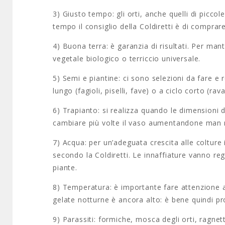
3) Giusto tempo: gli orti, anche quelli di picco
tempo il consiglio della Coldiretti è di comprare
4) Buona terra: è garanzia di risultati. Per man
vegetale biologico o terriccio universale.
5) Semi e piantine: ci sono selezioni da fare e 
lungo (fagioli, piselli, fave) o a ciclo corto (rav
6) Trapianto: si realizza quando le dimensioni d
cambiare più volte il vaso aumentandone man 
7) Acqua: per un’adeguata crescita alle coltur
secondo la Coldiretti. Le innaffiature vanno re
piante.
8) Temperatura: è importante fare attenzione al
gelate notturne è ancora alto: è bene quindi pro
9) Parassiti: formiche, mosca degli orti, ragnett