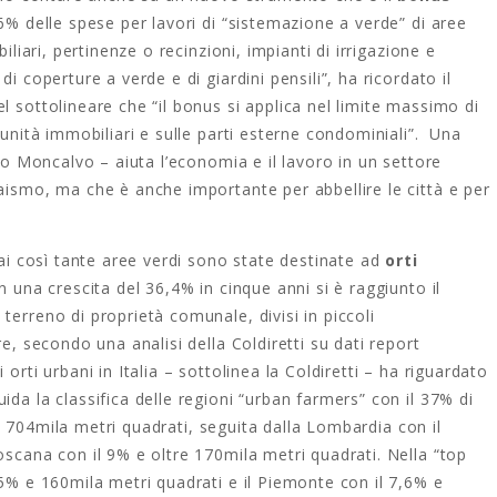
36% delle spese per lavori di “sistemazione a verde” di aree
iliari, pertinenze o recinzioni, impianti di irrigazione e
i coperture a verde e di giardini pensili”, ha ricordato il
l sottolineare che “il bonus si applica nel limite massimo di
 unità immobiliari e sulle parti esterne condominiali”. Una
ato Moncalvo – aiuta l’economia e il lavoro in un settore
aismo, ma che è anche importante per abbellire le città e per
mai così tante aree verdi sono state destinate ad
orti
n una crescita del 36,4% in cinque anni si è raggiunto il
 terreno di proprietà comunale, divisi in piccoli
re, secondo una analisi della Coldiretti su dati report
orti urbani in Italia – sottolinea la Coldiretti – ha riguardato
da la classifica delle regioni “urban farmers” con il 37% di
tre 704mila metri quadrati, seguita dalla Lombardia con il
oscana con il 9% e oltre 170mila metri quadrati. Nella “top
,5% e 160mila metri quadrati e il Piemonte con il 7,6% e