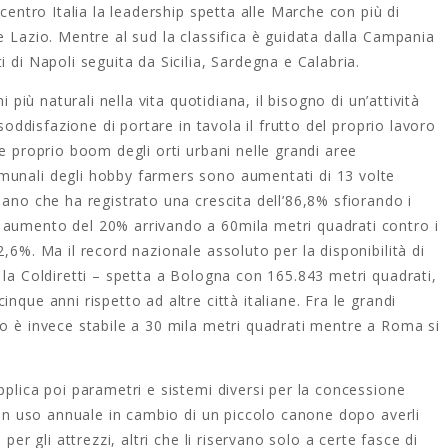
 centro Italia la leadership spetta alle Marche con più di
e Lazio. Mentre al sud la classifica è guidata dalla Campania
 di Napoli seguita da Sicilia, Sardegna e Calabria.
i più naturali nella vita quotidiana, il bisogno di un’attività
 soddisfazione di portare in tavola il frutto del proprio lavoro
 e proprio boom degli orti urbani nelle grandi aree
munali degli hobby farmers sono aumentati di 13 volte
lano che ha registrato una crescita dell’86,8% sfiorando i
 aumento del 20% arrivando a 60mila metri quadrati contro i
,6%. Ma il record nazionale assoluto per la disponibilità di
 la Coldiretti – spetta a Bologna con 165.843 metri quadrati,
nque anni rispetto ad altre città italiane. Fra le grandi
mo è invece stabile a 30 mila metri quadrati mentre a Roma si
pplica poi parametri e sistemi diversi per la concessione
o in uso annuale in cambio di un piccolo canone dopo averli
per gli attrezzi, altri che li riservano solo a certe fasce di