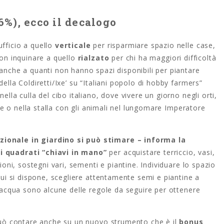
6%), ecco il decalogo
fficio a quello
verticale
per risparmiare spazio nelle case,
non inquinare a quello
rialzato
per chi ha maggiori difficoltà
 anche a quanti non hanno spazi disponibili per piantare
ella Coldiretti/Ixe’ su “Italiani popolo di hobby farmers”
ella culla del cibo italiano, dove vivere un giorno negli orti,
cine o nella stalla con gli animali nel lungomare Imperatore
zionale in giardino si può stimare – informa la
ri quadrati “chiavi in mano”
per acquistare terriccio, vasi,
zioni, sostegni vari, sementi e piantine. Individuare lo spazio
 cui si dispone, scegliere attentamente semi e piantine a
di acqua sono alcune delle regole da seguire per ottenere
o può contare anche su un nuovo strumento che è il
bonus